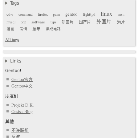
Tags
linux
gentoo
cd-r
command
firefox
gaim
lighttpd
msn
外国片
国产片
mysql
php
software
tips
动画片
港片
漫画
爱情
童年
集成电路
All tags
Links
Gentoo!
Gentoo官方
Gentoo中文
朋友们
Projekt D.K.
Oasis's Blog
其他
不许联想
反波