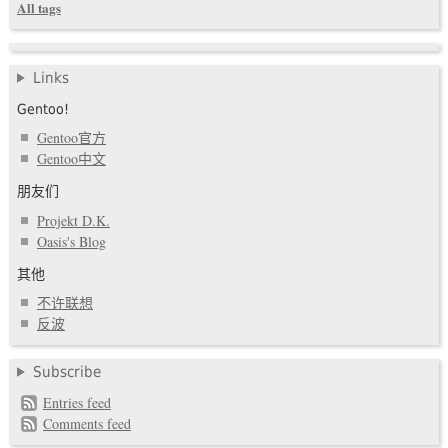
All tags
Links
Gentoo!
Gentoo官方
Gentoo中文
朋友们
Projekt D.K.
Oasis's Blog
其他
不许联想
反波
Subscribe
Entries feed
Comments feed