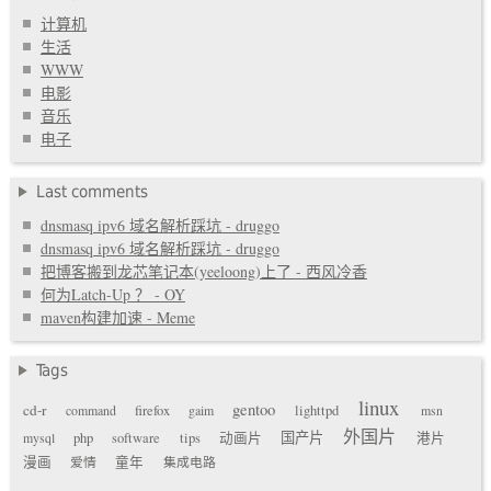
计算机
生活
WWW
电影
音乐
电子
Last comments
dnsmasq ipv6 域名解析踩坑 - druggo
dnsmasq ipv6 域名解析踩坑 - druggo
把博客搬到龙芯笔记本(yeeloong)上了 - 西风冷香
何为Latch-Up ？ - OY
maven构建加速 - Meme
Tags
linux
gentoo
cd-r
command
firefox
gaim
lighttpd
msn
外国片
国产片
mysql
php
software
tips
动画片
港片
漫画
爱情
童年
集成电路