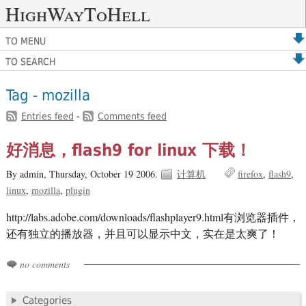
HighWayToHell
TO MENU
TO SEARCH
Tag - mozilla
Entries feed
-
Comments feed
好消息，flash9 for linux 下载！
By admin,
Thursday, October 19 2006.
计算机
firefox
flash9
linux
mozilla
plugin
http://labs.adobe.com/downloads/flashplayer9.html有浏览器插件，
还有独立的播放器，并且可以显示中文，实在是太爽了！
no comments
Categories