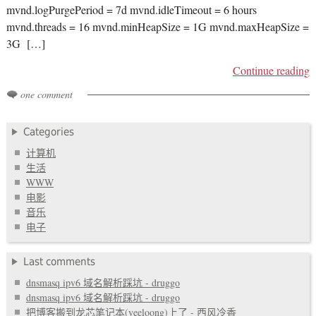
mvnd.logPurgePeriod = 7d mvnd.idleTimeout = 6 hours
mvnd.threads = 16 mvnd.minHeapSize = 1G mvnd.maxHeapSize =
3G […]
Continue reading
one comment
Categories
计算机
生活
WWW
电影
音乐
电子
Last comments
dnsmasq ipv6 域名解析踩坑 - druggo
dnsmasq ipv6 域名解析踩坑 - druggo
把博客搬到龙芯笔记本(yeeloong)上了 - 西风冷香