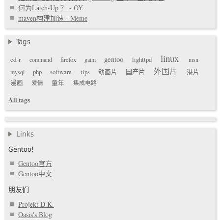
何为Latch-Up ？ - OY
maven构建加速 - Meme
Tags
linux
gentoo
cd-r
command
firefox
gaim
lighttpd
msn
外国片
国产片
mysql
php
software
tips
动画片
港片
漫画
爱情
童年
集成电路
All tags
Links
Gentoo!
Gentoo官方
Gentoo中文
朋友们
Projekt D.K.
Oasis's Blog