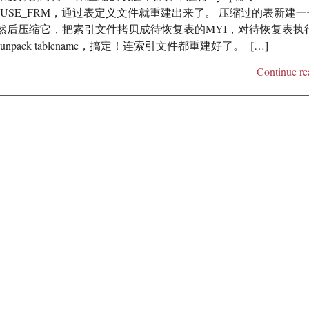
ename` USE_FRM，通过表定义文件就重建出来了。 压缩过的表新建
然后压缩它，把索引文件拷贝成待恢复表的MYI，对待恢复表执
 --unpack tablename，搞定！连索引文件都重建好了。 […]
Continue re