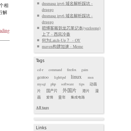
dnsmasq ipv6 域名解析踩坑 -
一个相
druggo
行解
dnsmasq ipv6 域名解析踩坑 -
druggo
把博客搬到龙芯笔记本(yeeloong)
ading
上了 - 西风冷香
何为Latch-Up ？ - OY
maven构建加速 - Meme
Tags
cd-r
command
firefox
gaim
linux
gentoo
lighttpd
msn
mysql
php
software
tips
动画
外国片
国产片
片
港片
漫
画
爱情
童年
集成电路
All tags
Links