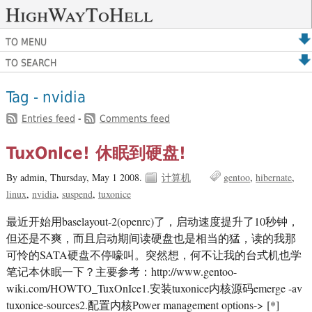
HighWayToHell
TO MENU
TO SEARCH
Tag - nvidia
Entries feed
-
Comments feed
TuxOnIce! 休眠到硬盘!
By admin,
Thursday, May 1 2008.
计算机
gentoo
hibernate
linux
nvidia
suspend
tuxonice
最近开始用baselayout-2(openrc)了，启动速度提升了10秒钟，
但还是不爽，而且启动期间读硬盘也是相当的猛，读的我那
可怜的SATA硬盘不停嚎叫。突然想，何不让我的台式机也学
笔记本休眠一下？主要参考：http://www.gentoo-
wiki.com/HOWTO_TuxOnIce1.安装tuxonice内核源码emerge -av
tuxonice-sources2.配置内核Power management options-> [*]