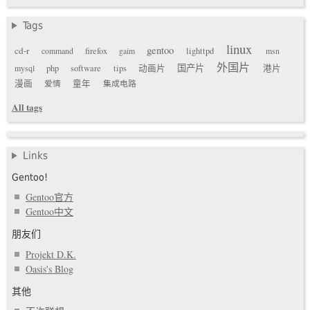
Tags
linux
gentoo
cd-r
command
firefox
gaim
lighttpd
msn
外国片
国产片
mysql
php
software
tips
动画片
港片
漫画
爱情
童年
集成电路
All tags
Links
Gentoo!
Gentoo官方
Gentoo中文
朋友们
Projekt D.K.
Oasis's Blog
其他