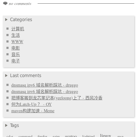
no comments
Categories
计算机
生活
WWW
电影
音乐
电子
Last comments
dnsmasq ipv6 域名解析踩坑 - druggo
dnsmasq ipv6 域名解析踩坑 - druggo
把博客搬到龙芯笔记本(yeeloong)上了 - 西风冷香
何为Latch-Up ？ - OY
maven构建加速 - Meme
Tags
linux
gentoo
cd-r
command
firefox
gaim
lighttpd
msn