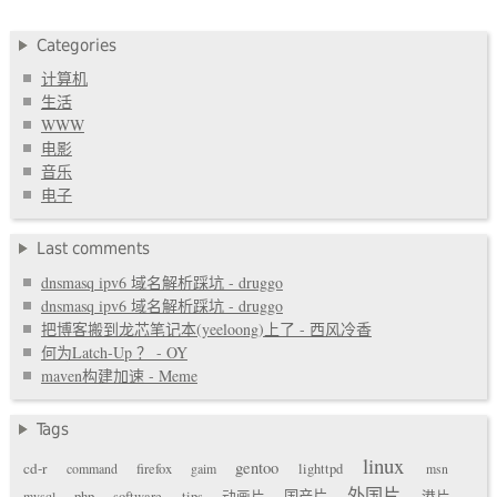
Categories
计算机
生活
WWW
电影
音乐
电子
Last comments
dnsmasq ipv6 域名解析踩坑 - druggo
dnsmasq ipv6 域名解析踩坑 - druggo
把博客搬到龙芯笔记本(yeeloong)上了 - 西风冷香
何为Latch-Up ？ - OY
maven构建加速 - Meme
Tags
linux
gentoo
cd-r
command
firefox
gaim
lighttpd
msn
外国片
国产片
mysql
php
software
tips
动画片
港片