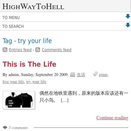
HighWayToHell
TO MENU
TO SEARCH
Tag - try your life
Entries feed
-
Comments feed
This is The Life
By admin,
Sunday, September 20 2009.
生活
gimp
live your life
try your life
偶然在地铁里遇到，原来的版本应该还有一
只小鸟。 […]
Continue reading
3 comments