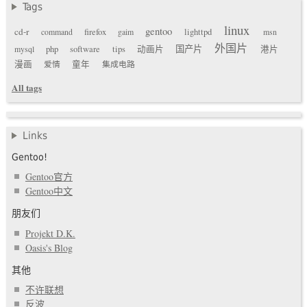
Tags
linux
gentoo
cd-r
command
firefox
gaim
lighttpd
msn
外国片
国产片
mysql
php
software
tips
动画片
港片
漫画
爱情
童年
集成电路
All tags
Links
Gentoo!
Gentoo官方
Gentoo中文
朋友们
Projekt D.K.
Oasis's Blog
其他
不许联想
反波