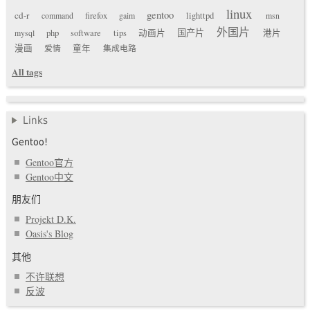
linux
gentoo
cd-r
command
firefox
gaim
lighttpd
msn
外国片
国产片
mysql
php
software
tips
动画片
港片
漫画
爱情
童年
集成电路
All tags
Links
Gentoo!
Gentoo官方
Gentoo中文
朋友们
Projekt D.K.
Oasis's Blog
其他
不许联想
反波