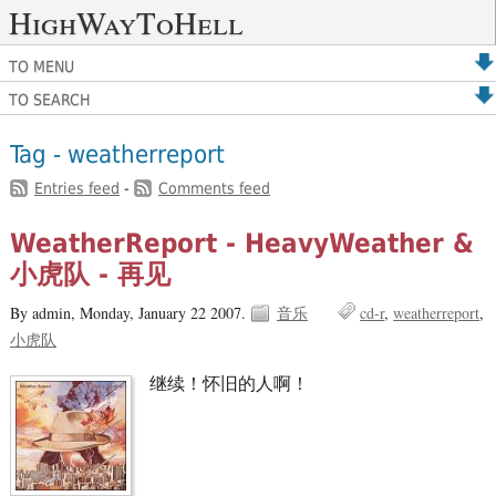
HighWayToHell
TO MENU
TO SEARCH
Tag - weatherreport
Entries feed
-
Comments feed
WeatherReport - HeavyWeather &
小虎队 - 再见
By admin,
Monday, January 22 2007.
音乐
cd-r
weatherreport
小虎队
继续！怀旧的人啊！