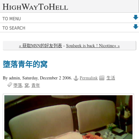
HighWayToHell
TO MENU
TO SEARCH
« 获取MSN的好友列表
-
Soulseek is back ! Nicotine+ »
堕落青年的窝
By admin,
Saturday, December 2 2006.
Permalink
生活
堕落
窝
青年