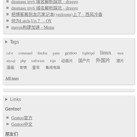
dnsmasq ipv6 域名解析踩坑 - druggo
dnsmasq ipv6 域名解析踩坑 - druggo
把博客搬到龙芯笔记本(yeeloong)上了 - 西风冷香
何为Latch-Up ？ - OY
maven构建加速 - Meme
Tags
linux
gentoo
cd-r
command
firefox
gaim
lighttpd
msn
外国片
国产片
mysql
php
software
tips
动画片
港片
漫画
爱情
童年
集成电路
All tags
Links
Gentoo!
Gentoo官方
Gentoo中文
朋友们