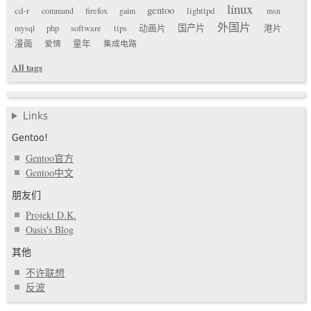
linux
gentoo
cd-r
command
firefox
gaim
lighttpd
msn
外国片
国产片
mysql
php
software
tips
动画片
港片
漫画
爱情
童年
集成电路
All tags
Links
Gentoo!
Gentoo官方
Gentoo中文
朋友们
Projekt D.K.
Oasis's Blog
其他
不许联想
反波