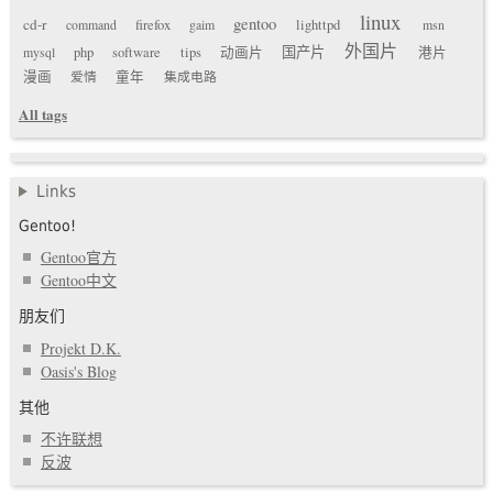
linux
gentoo
cd-r
command
firefox
gaim
lighttpd
msn
外国片
国产片
mysql
php
software
tips
动画片
港片
漫画
爱情
童年
集成电路
All tags
Links
Gentoo!
Gentoo官方
Gentoo中文
朋友们
Projekt D.K.
Oasis's Blog
其他
不许联想
反波