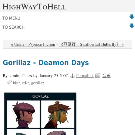
HighWayToHell
TO MENU
TO SEARCH
« Unkle - Psyence Fiction
-
《燕尾蝶 - Swallowtail Butterfly》 »
Gorillaz - Deamon Days
By admin,
Thursday, January 25 2007.
Permalink
音乐
blur
cd-r
gorillaz