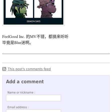
FeelGood Inc. 的MV不错，都搞来听听
毕竟是Blur迷啊。
This post's comments feed
Add a comment
Name or nickname :
Email address :