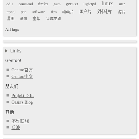
linux
gentoo
cd-r
command
firefox
gaim
lighttpd
msn
外国片
国产片
mysql
php
software
tips
动画片
港片
漫画
爱情
童年
集成电路
All tags
Links
Gentoo!
Gentoo官方
Gentoo中文
朋友们
Projekt D.K.
Oasis's Blog
其他
不许联想
反波