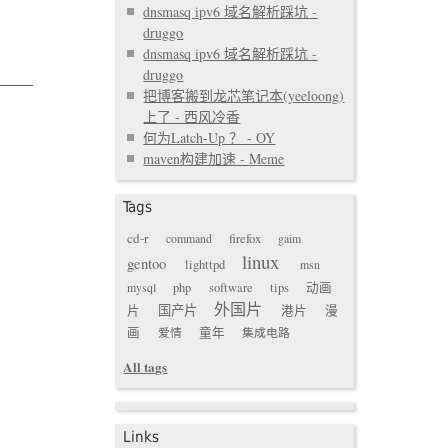
dnsmasq ipv6 域名解析踩坑 -
druggo
dnsmasq ipv6 域名解析踩坑 -
druggo
把博客搬到龙芯笔记本(yeeloong)
上了 - 西风冷香
何为Latch-Up ？ - OY
maven构建加速 - Meme
Tags
cd-r
command
firefox
gaim
linux
gentoo
lighttpd
msn
mysql
php
software
tips
动画
外国片
国产片
片
港片
漫
画
爱情
童年
集成电路
All tags
Links