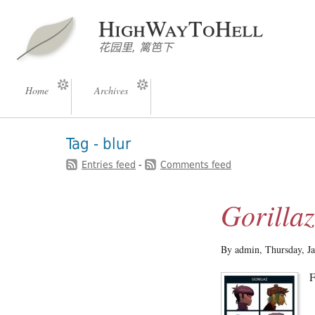
HighWayToHell
花园里, 篱笆下
Home
Archives
Tag - blur
Entries feed
-
Comments feed
Gorilla
By admin,
Thursday, J