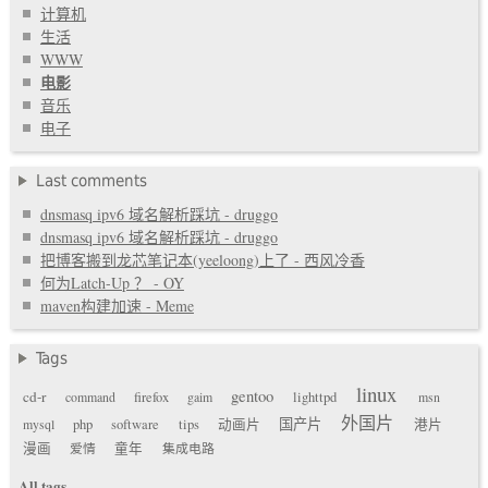
计算机
生活
WWW
电影
音乐
电子
Last comments
dnsmasq ipv6 域名解析踩坑 - druggo
dnsmasq ipv6 域名解析踩坑 - druggo
把博客搬到龙芯笔记本(yeeloong)上了 - 西风冷香
何为Latch-Up ？ - OY
maven构建加速 - Meme
Tags
linux
gentoo
cd-r
command
firefox
gaim
lighttpd
msn
外国片
国产片
mysql
php
software
tips
动画片
港片
漫画
爱情
童年
集成电路
All tags