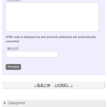
Comment :
HTML code is displayed as text and web addresses are automatically
converted.
博主名字
« 摇滚之神
-
《大狗民》 »
Categories