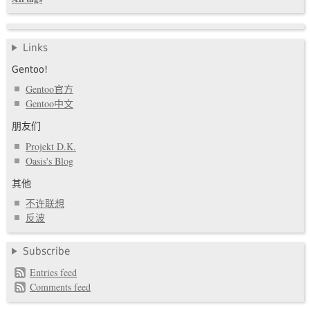
Links
Gentoo!
Gentoo官方
Gentoo中文
朋友们
Projekt D.K.
Oasis's Blog
其他
不许联想
反波
Subscribe
Entries feed
Comments feed