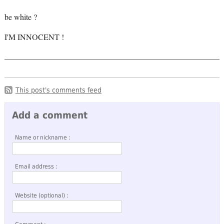
be white ?
I'M INNOCENT !
This post's comments feed
Add a comment
Name or nickname :
Email address :
Website (optional) :