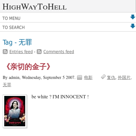
HighWayToHell
TO MENU
TO SEARCH
Tag - 无罪
Entries feed
-
Comments feed
《亲切的金子》
By admin,
Wednesday, September 5 2007.
电影
复仇
外国片
无罪
be white ? I'M INNOCENT !