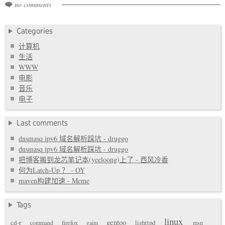
no comments
Categories
计算机
生活
WWW
电影
音乐
电子
Last comments
dnsmasq ipv6 域名解析踩坑 - druggo
dnsmasq ipv6 域名解析踩坑 - druggo
把博客搬到龙芯笔记本(yeeloong)上了 - 西风冷香
何为Latch-Up ？ - OY
maven构建加速 - Meme
Tags
linux
gentoo
cd-r
command
firefox
gaim
lighttpd
msn