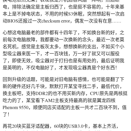
电，排除法确定是主板归西了，也是挺不容易的，十年来基
本上是不掉电状态，不用的时候S3休眠，突然想起有一次启
动BIOS还报过一次checksum error，偶发一次没有在意……
心想这电脑最老的部件都有十四年了，不如换台新的好，之
前每次电脑故障，我都要动一次换新的念头，最近一次老莫
名死机，感觉是主板灰太多，想想换新的支出，不如买个小
型吸尘器来医一下，才一百块钱，万一好了就又可以服役
了，即使无效，吸尘器对于打扫也是有用处的，最后证明我
是英明的，不仅电脑好了，才发现吸尘器真是个好东西！
回到升级的话题，可能是对旧电脑有感情，也可能是翻了下
新的硬件还好几千块，默默打开某宝寻找二手，最低代价，
换主板吧，支持DDR2的也不用买新内存，CPU原先是两核挺
吃力的了，某宝看下AM2主板支持最高的就是翼龙四核
Phenom 9550，顺便同店买适配的主板一共才二百块不到，值
了！
再花20块买蓝牙适配器，60块的USB3.0卡，基本上齐活，