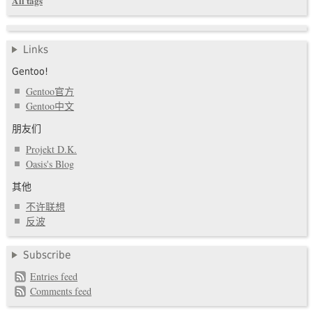
All tags
Links
Gentoo!
Gentoo官方
Gentoo中文
朋友们
Projekt D.K.
Oasis's Blog
其他
不许联想
反波
Subscribe
Entries feed
Comments feed