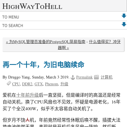
HighWayToHell
TO MENU
TO SEARCH
« 为MySQL管理员准备的PostgreSQL简易指南
-
什么值得买？冲牙
器啊 »
再一个十年，为旧电脑续命
By Druggo Yang,
Sunday, March 3 2019.
Permalink
计算机
CPU
DDR2
GTX
Phenom
升级
爱机在
十年前升级
后一直坚挺，但是编译时的高温还是经常
自动关机，换了CPU风扇也不见效，怀疑是电源老化，16年
买了个全汉400W，似乎不太容易自动关机了。
但岁月不饶
人
机，年前竟然经常性休眠后唤不醒，插拔大法
换电池依然无果，表现就是开机后各风扇一阵响，然后断