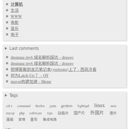
计算机
生活
WWW
电影
音乐
电子
Last comments
dnsmasq ipv6 域名解析踩坑 - druggo
dnsmasq ipv6 域名解析踩坑 - druggo
把博客搬到龙芯笔记本(yeeloong)上了 - 西风冷香
何为Latch-Up ？ - OY
maven构建加速 - Meme
Tags
linux
gentoo
cd-r
command
firefox
gaim
lighttpd
msn
外国片
国产片
mysql
php
software
tips
动画片
港片
漫画
爱情
童年
集成电路