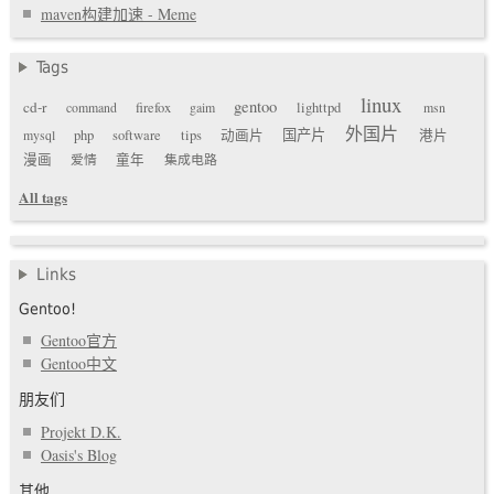
maven构建加速 - Meme
Tags
linux
gentoo
cd-r
command
firefox
gaim
lighttpd
msn
外国片
国产片
mysql
php
software
tips
动画片
港片
漫画
爱情
童年
集成电路
All tags
Links
Gentoo!
Gentoo官方
Gentoo中文
朋友们
Projekt D.K.
Oasis's Blog
其他