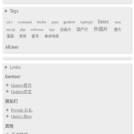
Tags
linux
gentoo
cd-r
command
firefox
gaim
lighttpd
msn
外国片
国产片
mysql
php
software
tips
动画片
港片
漫画
爱情
童年
集成电路
All tags
Links
Gentoo!
Gentoo官方
Gentoo中文
朋友们
Projekt D.K.
Oasis's Blog
其他