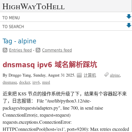
HighWayToHell
TO MENU
TO SEARCH
Tag - alpine
Entries feed
-
Comments feed
dnsmasq ipv6 域名解析踩坑
By Druggo Yang,
Sunday, August 31 2025.
计算机
alpine
dnsmasq
docker
ipv6
musl
近来把 K8S 节点的操作系统升级了下，结果有个容器起不来
了，日志报错： File "/usr/lib/python3.12/site-
packages/requests/adapters.py", line 700, in send raise
ConnectionError(e, request=request)
requests.exceptions.ConnectionError:
HTTPConnectionPool(host='es1', port=9200): Max retries exceeded