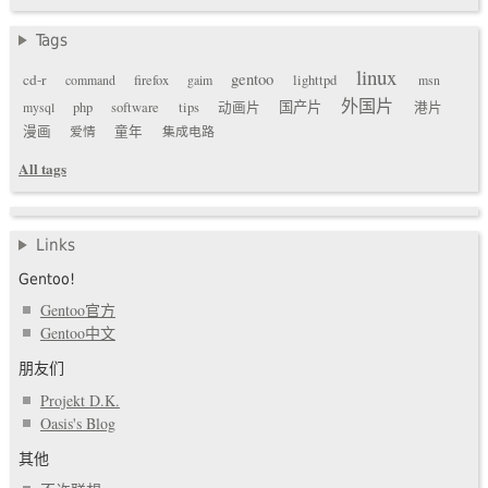
Tags
linux
gentoo
cd-r
command
firefox
gaim
lighttpd
msn
外国片
国产片
mysql
php
software
tips
动画片
港片
漫画
爱情
童年
集成电路
All tags
Links
Gentoo!
Gentoo官方
Gentoo中文
朋友们
Projekt D.K.
Oasis's Blog
其他