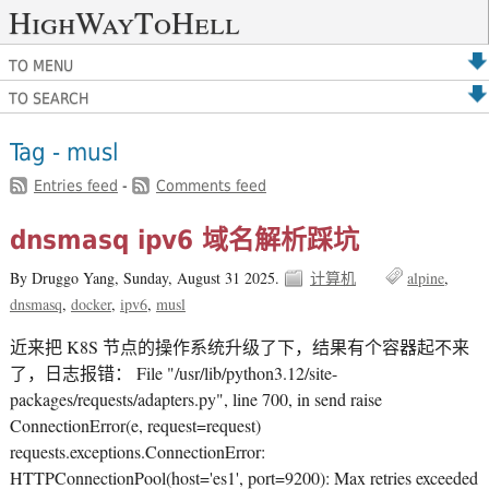
HighWayToHell
TO MENU
TO SEARCH
Tag - musl
Entries feed
-
Comments feed
dnsmasq ipv6 域名解析踩坑
By Druggo Yang,
Sunday, August 31 2025.
计算机
alpine
dnsmasq
docker
ipv6
musl
近来把 K8S 节点的操作系统升级了下，结果有个容器起不来
了，日志报错： File "/usr/lib/python3.12/site-
packages/requests/adapters.py", line 700, in send raise
ConnectionError(e, request=request)
requests.exceptions.ConnectionError:
HTTPConnectionPool(host='es1', port=9200): Max retries exceeded