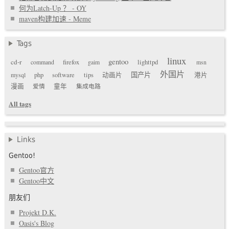
何为Latch-Up ？ - OY
maven构建加速 - Meme
Tags
linux
gentoo
cd-r
command
firefox
gaim
lighttpd
msn
外国片
国产片
mysql
php
software
tips
动画片
港片
漫画
爱情
童年
集成电路
All tags
Links
Gentoo!
Gentoo官方
Gentoo中文
朋友们
Projekt D.K.
Oasis's Blog