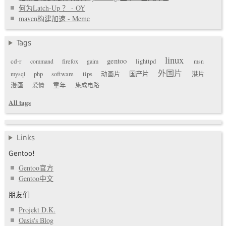
何为Latch-Up ？ - OY
maven构建加速 - Meme
Tags
linux
gentoo
cd-r
command
firefox
gaim
lighttpd
msn
外国片
国产片
mysql
php
software
tips
动画片
港片
漫画
爱情
童年
集成电路
All tags
Links
Gentoo!
Gentoo官方
Gentoo中文
朋友们
Projekt D.K.
Oasis's Blog