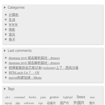
Categories
计算机
生活
WWW
电影
音乐
电子
Last comments
dnsmasq ipv6 域名解析踩坑 - druggo
dnsmasq ipv6 域名解析踩坑 - druggo
把博客搬到龙芯笔记本(yeeloong)上了 - 西风冷香
何为Latch-Up ？ - OY
maven构建加速 - Meme
Tags
linux
gentoo
cd-r
command
firefox
gaim
lighttpd
msn
外国片
国产片
mysql
php
software
tips
动画片
港片