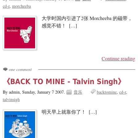
cd-r
morcheeba
大学时国内引进了2张 Morcheeba 的磁带，
感觉不错！ […]
Continue reading
one comment
《BACK TO MINE - Talvin Singh》
By admin,
Sunday, January 7 2007.
音乐
backtomine
cd-r
talvinsigh
明天早上就靠你了！ […]