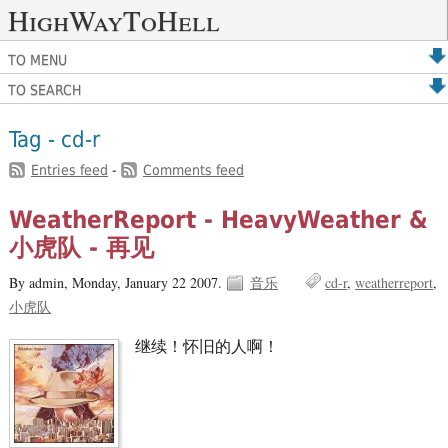
HighWayToHell
TO MENU
TO SEARCH
Tag - cd-r
Entries feed
-
Comments feed
WeatherReport - HeavyWeather &
小虎队 - 再见
By admin,
Monday, January 22 2007.
音乐
cd-r
weatherreport
小虎队
继续！怀旧的人啊！