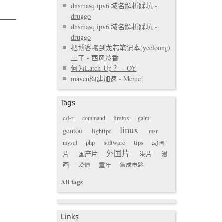
dnsmasq ipv6 域名解析踩坑 -
druggo
dnsmasq ipv6 域名解析踩坑 -
druggo
把博客搬到龙芯笔记本(yeeloong)
上了 - 西风冷香
何为Latch-Up ？ - OY
maven构建加速 - Meme
Tags
cd-r
command
firefox
gaim
linux
gentoo
lighttpd
msn
mysql
php
software
tips
动画
外国片
国产片
片
港片
漫
画
爱情
童年
集成电路
All tags
Links