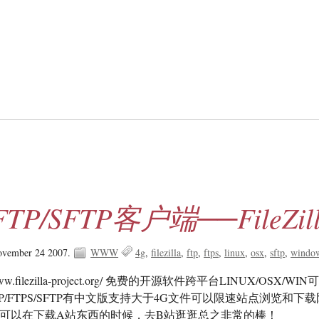
P/SFTP客户端──FileZill
ovember 24 2007.
WWW
4g
filezilla
ftp
ftps
linux
osx
sftp
windo
w.filezilla-project.org/ 免费的开源软件跨平台LINUX/OSX/WI
P/FTPS/SFTP有中文版支持大于4G文件可以限速站点浏览和下
说可以在下载A站东西的时候，去B站逛逛总之非常的棒！