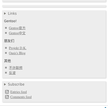
Links
Gentoo!
Gentoo官方
Gentoo中文
朋友们
Projekt D.K.
Oasis's Blog
其他
不许联想
反波
Subscribe
Entries feed
Comments feed