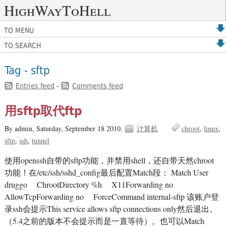
HighWayToHell
TO MENU
TO SEARCH
Tag - sftp
Entries feed
-
Comments feed
用sftp取代ftp
By admin,
Saturday, September 18 2010.
计算机
chroot
linux
sftp
ssh
tunnel
使用openssh自带的sftp功能，并禁用shell，还自带天然chroot
功能！在/etc/ssh/sshd_config最后配置Match段： Match User
druggo ChrootDirectory %h X11Forwarding no
AllowTcpForwarding no ForceCommand internal-sftp 该账户登
录ssh会提示This service allows sftp connections only然后退出。
（5.4之前的版本不会提示而是一直等待）。也可以Match