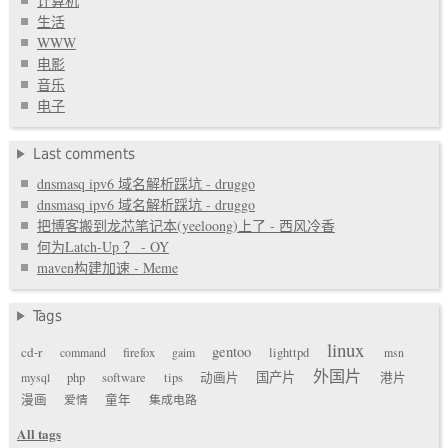
计算机
生活
WWW
电影
音乐
电子
Last comments
dnsmasq ipv6 域名解析踩坑 - druggo
dnsmasq ipv6 域名解析踩坑 - druggo
把博客搬到龙芯笔记本(yeeloong)上了 - 西风冷香
何为Latch-Up ？ - OY
maven构建加速 - Meme
Tags
linux
gentoo
cd-r
command
firefox
gaim
lighttpd
msn
外国片
国产片
mysql
php
software
tips
动画片
港片
漫画
爱情
童年
集成电路
All tags