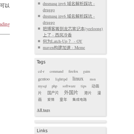
dnsmasq ipv6 域名解析踩坑 -
也可以
druggo
dnsmasq ipv6 域名解析踩坑 -
druggo
ading
把博客搬到龙芯笔记本(yeeloong)
上了 - 西风冷香
何为Latch-Up ？ - OY
maven构建加速 - Meme
Tags
cd-r
command
firefox
gaim
linux
gentoo
lighttpd
msn
mysql
php
software
tips
动画
外国片
国产片
片
港片
漫
画
爱情
童年
集成电路
All tags
Links