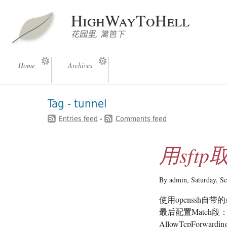
HighWayToHell
花园里, 篱笆下
Home
Archives
Tag - tunnel
Entries feed
-
Comments feed
用sftp取
By admin,
Saturday, S
使用openssh自带的s
最后配置Match段： Mat
AllowTcpForwardi