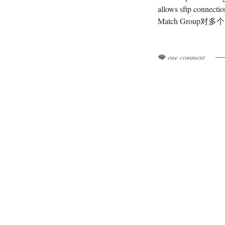
allows sftp 
Match Group
one comment