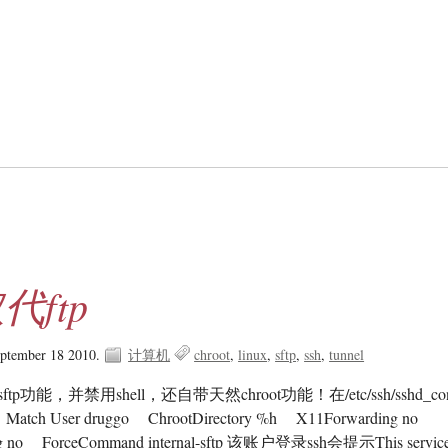
代ftp
eptember 18 2010.
计算机
chroot
linux
sftp
ssh
tunnel
ftp功能，并禁用shell，还自带天然chroot功能！在/etc/ssh/sshd_con
ch User druggo ChrootDirectory %h X11Forwarding no
ng no ForceCommand internal-sftp 该账户登录ssh会提示This servic