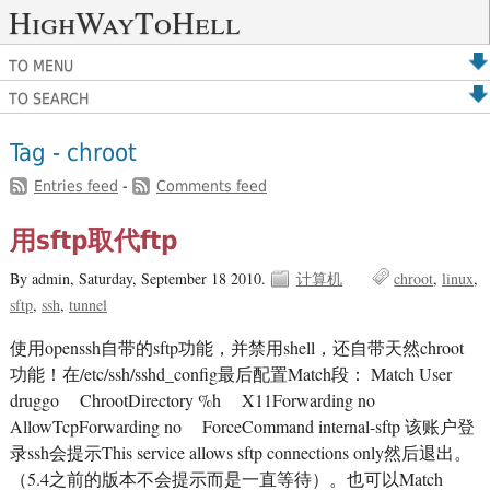
HighWayToHell
TO MENU
TO SEARCH
Tag - chroot
Entries feed
-
Comments feed
用sftp取代ftp
By admin,
Saturday, September 18 2010.
计算机
chroot
linux
sftp
ssh
tunnel
使用openssh自带的sftp功能，并禁用shell，还自带天然chroot
功能！在/etc/ssh/sshd_config最后配置Match段： Match User
druggo ChrootDirectory %h X11Forwarding no
AllowTcpForwarding no ForceCommand internal-sftp 该账户登
录ssh会提示This service allows sftp connections only然后退出。
（5.4之前的版本不会提示而是一直等待）。也可以Match