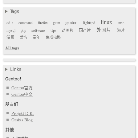
Tags
linux
gentoo
cd-r
command
firefox
gaim
lighttpd
msn
外国片
国产片
mysql
php
software
tips
动画片
港片
漫画
爱情
童年
集成电路
All tags
Links
Gentoo!
Gentoo官方
Gentoo中文
朋友们
Projekt D.K.
Oasis's Blog
其他