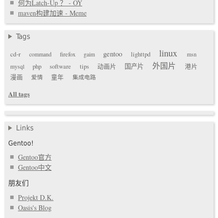
何为Latch-Up ？ - OY
maven构建加速 - Meme
Tags
linux
gentoo
cd-r
command
firefox
gaim
lighttpd
msn
外国片
国产片
mysql
php
software
tips
动画片
港片
漫画
爱情
童年
集成电路
All tags
Links
Gentoo!
Gentoo官方
Gentoo中文
朋友们
Projekt D.K.
Oasis's Blog