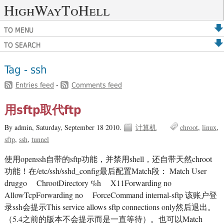
HighWayToHell
TO MENU
TO SEARCH
Tag - ssh
Entries feed
-
Comments feed
用sftp取代ftp
By admin,
Saturday, September 18 2010.
计算机
chroot
linux
sftp
ssh
tunnel
使用openssh自带的sftp功能，并禁用shell，还自带天然chroot
功能！在/etc/ssh/sshd_config最后配置Match段： Match User
druggo ChrootDirectory %h X11Forwarding no
AllowTcpForwarding no ForceCommand internal-sftp 该账户登
录ssh会提示This service allows sftp connections only然后退出。
（5.4之前的版本不会提示而是一直等待）。也可以Match