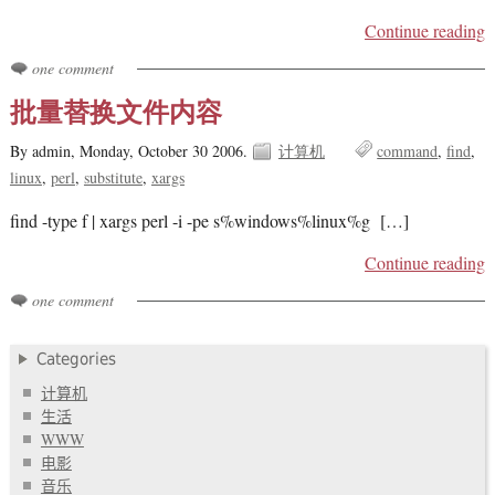
Continue reading
one comment
批量替换文件内容
By admin,
Monday, October 30 2006.
计算机
command
find
linux
perl
substitute
xargs
find -type f | xargs perl -i -pe s%windows%linux%g […]
Continue reading
one comment
Categories
计算机
生活
WWW
电影
音乐