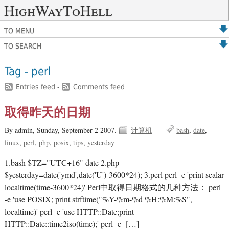
HighWayToHell
TO MENU
TO SEARCH
Tag - perl
Entries feed
-
Comments feed
取得昨天的日期
By admin,
Sunday, September 2 2007.
计算机
bash
date
linux
perl
php
posix
tips
yesterday
1.bash $TZ="UTC+16" date 2.php
$yesterday=date('ymd',date('U')-3600*24); 3.perl perl -e 'print scalar
localtime(time-3600*24)' Perl中取得日期格式的几种方法： perl
-e 'use POSIX; print strftime("%Y-%m-%d %H:%M:%S",
localtime)' perl -e 'use HTTP::Date;print
HTTP::Date::time2iso(time);' perl -e […]