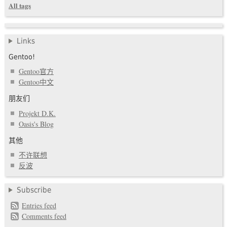
All tags
Links
Gentoo!
Gentoo官方
Gentoo中文
朋友们
Projekt D.K.
Oasis's Blog
其他
不许联想
反波
Subscribe
Entries feed
Comments feed