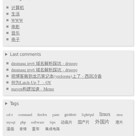
计算机
生活
WWW
电影
音乐
电子
Last comments
dnsmasq ipv6 域名解析踩坑 - druggo
dnsmasq ipv6 域名解析踩坑 - druggo
把博客搬到龙芯笔记本(yeeloong)上了 - 西风冷香
何为Latch-Up ？ - OY
maven构建加速 - Meme
Tags
linux
gentoo
cd-r
command
firefox
gaim
lighttpd
msn
外国片
国产片
mysql
php
software
tips
动画片
港片
漫画
爱情
童年
集成电路