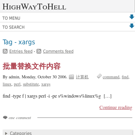
HighWayToHell
TO MENU
TO SEARCH
Tag - xargs
Entries feed
-
Comments feed
批量替换文件内容
By admin,
Monday, October 30 2006.
计算机
command
find
linux
perl
substitute
xargs
find -type f | xargs perl -i -pe s%windows%linux%g […]
Continue reading
one comment
Categories