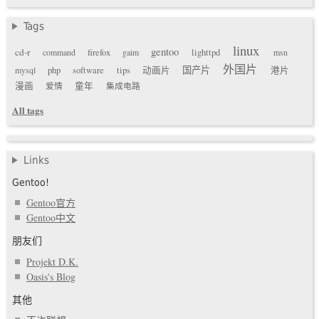
Tags
linux
gentoo
cd-r
command
firefox
gaim
lighttpd
msn
外国片
国产片
mysql
php
software
tips
动画片
港片
漫画
爱情
童年
集成电路
All tags
Links
Gentoo!
Gentoo官方
Gentoo中文
朋友们
Projekt D.K.
Oasis's Blog
其他