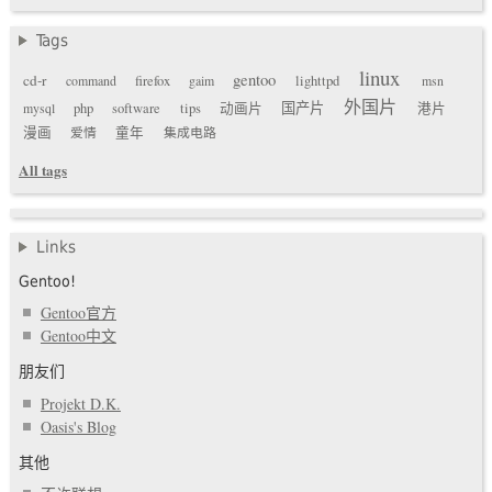
Tags
linux
gentoo
cd-r
command
firefox
gaim
lighttpd
msn
外国片
国产片
mysql
php
software
tips
动画片
港片
漫画
爱情
童年
集成电路
All tags
Links
Gentoo!
Gentoo官方
Gentoo中文
朋友们
Projekt D.K.
Oasis's Blog
其他