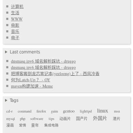
计算机
生活
WWW
电影
音乐
电子
Last comments
dnsmasq ipv6 域名解析踩坑 - druggo
dnsmasq ipv6 域名解析踩坑 - druggo
把博客搬到龙芯笔记本(yeeloong)上了 - 西风冷香
何为Latch-Up ？ - OY
maven构建加速 - Meme
Tags
linux
gentoo
cd-r
command
firefox
gaim
lighttpd
msn
外国片
国产片
mysql
php
software
tips
动画片
港片
漫画
爱情
童年
集成电路