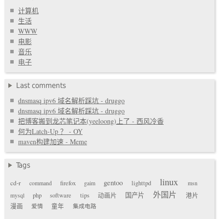
计算机
生活
WWW
电影
音乐
电子
Last comments
dnsmasq ipv6 域名解析踩坑 - druggo
dnsmasq ipv6 域名解析踩坑 - druggo
把博客搬到龙芯笔记本(yeeloong)上了 - 西风冷香
何为Latch-Up ？ - OY
maven构建加速 - Meme
Tags
linux
gentoo
cd-r
command
firefox
gaim
lighttpd
msn
外国片
国产片
mysql
php
software
tips
动画片
港片
漫画
爱情
童年
集成电路