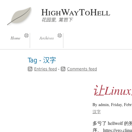
HighWayToHell
花园里, 篱笆下
Home
Archives
Tag - 汉字
Entries feed
-
Comments feed
让Lin
By admin,
Friday, Feb
汉字
多亏了 hellw
序。 https://gro.cli