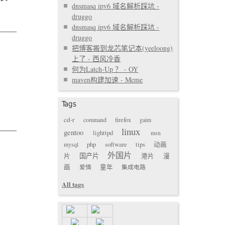
dnsmasq ipv6 域名解析踩坑 -
druggo
dnsmasq ipv6 域名解析踩坑 -
druggo
把博客搬到龙芯笔记本(yeeloong)
上了 - 西风冷香
何为Latch-Up ？ - OY
maven构建加速 - Meme
Tags
cd-r
command
firefox
gaim
linux
gentoo
lighttpd
msn
mysql
php
software
tips
动画
外国片
国产片
片
港片
漫
画
爱情
童年
集成电路
All tags