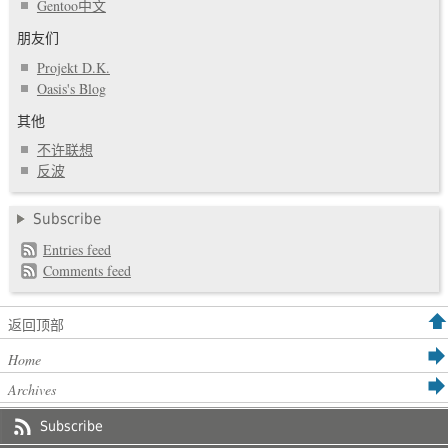
Gentoo中文
朋友们
Projekt D.K.
Oasis's Blog
其他
不许联想
反波
Subscribe
Entries feed
Comments feed
返回顶部
Home
Archives
Subscribe