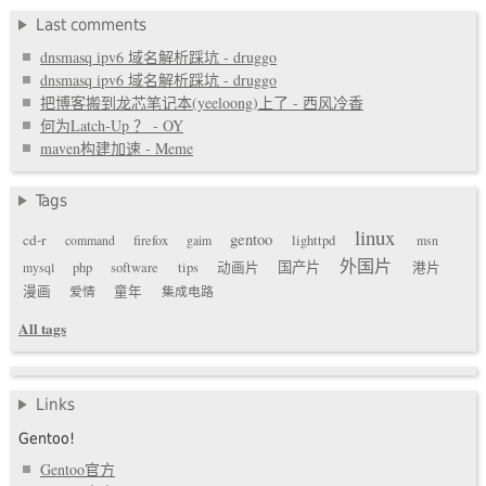
Last comments
dnsmasq ipv6 域名解析踩坑 - druggo
dnsmasq ipv6 域名解析踩坑 - druggo
把博客搬到龙芯笔记本(yeeloong)上了 - 西风冷香
何为Latch-Up ？ - OY
maven构建加速 - Meme
Tags
linux
gentoo
cd-r
command
firefox
gaim
lighttpd
msn
外国片
国产片
mysql
php
software
tips
动画片
港片
漫画
爱情
童年
集成电路
All tags
Links
Gentoo!
Gentoo官方