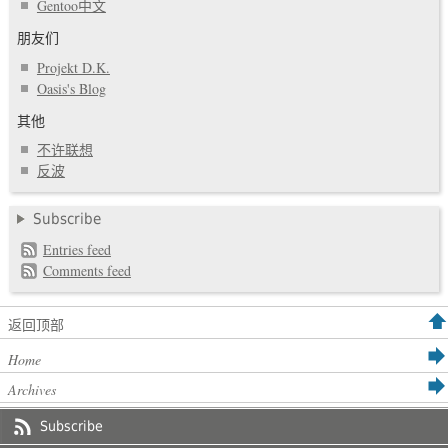
Gentoo中文
朋友们
Projekt D.K.
Oasis's Blog
其他
不许联想
反波
Subscribe
Entries feed
Comments feed
返回顶部
Home
Archives
Subscribe