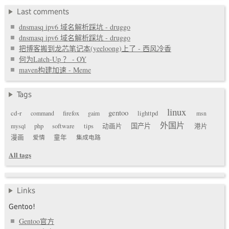
Last comments
dnsmasq ipv6 域名解析踩坑 - druggo
dnsmasq ipv6 域名解析踩坑 - druggo
把博客搬到龙芯笔记本(yeeloong)上了 - 西风冷香
何为Latch-Up ？ - OY
maven构建加速 - Meme
Tags
linux
gentoo
cd-r
command
firefox
gaim
lighttpd
msn
外国片
国产片
mysql
php
software
tips
动画片
港片
漫画
爱情
童年
集成电路
All tags
Links
Gentoo!
Gentoo官方