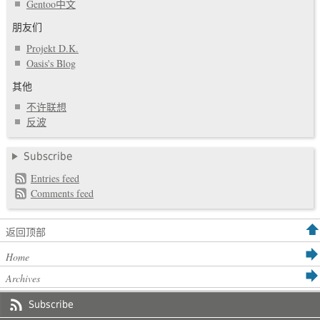
Gentoo中文
朋友们
Projekt D.K.
Oasis's Blog
其他
不许联想
反波
Subscribe
Entries feed
Comments feed
返回顶部
Home
Archives
Subscribe