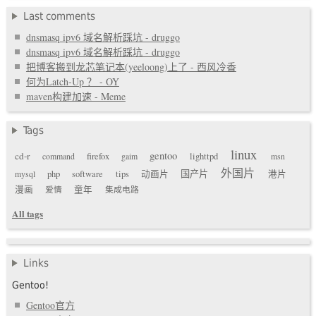
Last comments
dnsmasq ipv6 域名解析踩坑 - druggo
dnsmasq ipv6 域名解析踩坑 - druggo
把博客搬到龙芯笔记本(yeeloong)上了 - 西风冷香
何为Latch-Up ？ - OY
maven构建加速 - Meme
Tags
linux
gentoo
cd-r
command
firefox
gaim
lighttpd
msn
外国片
国产片
mysql
php
software
tips
动画片
港片
漫画
爱情
童年
集成电路
All tags
Links
Gentoo!
Gentoo官方